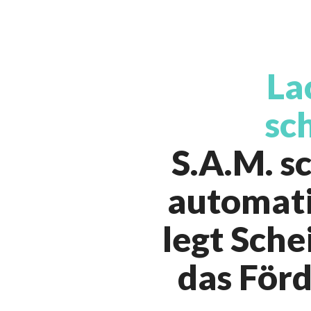
La
sc
S.A.M. s
automati
legt Sche
das För