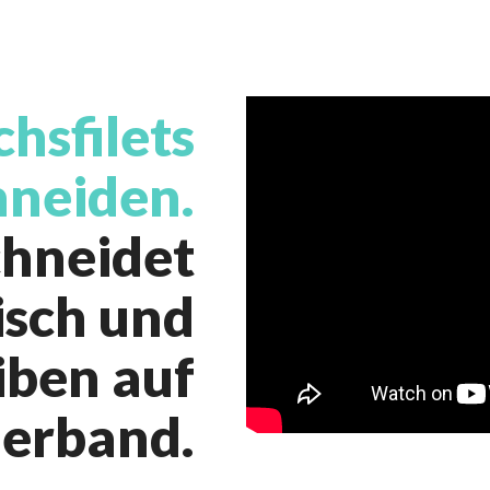
chsfilets
hneiden.
chneidet
sch und
iben auf
derband.