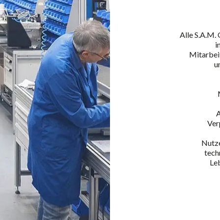
Alle S.A.M.
i
Mitarbeit
u
A
Ver
Nutze
tech
Leb