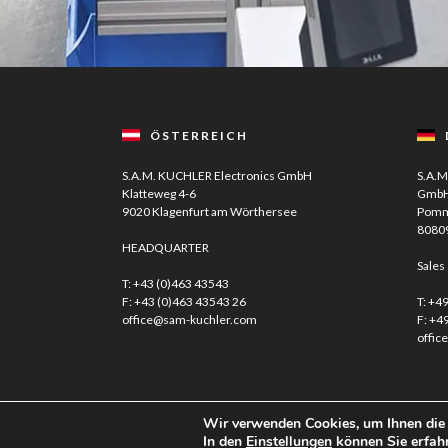
ÖSTERREICH
S.A.M. KUCHLER Electronics GmbH
S.A.M
Klatteweg 4-6
Gmb
9020 Klagenfurt am Wörthersee
Pomm
8080
HEADQUARTER
Sales
T:
+43 (0)463 43543
F: +43 (0)463 43543 26
T:
+49
office@sam-kuchler.com
F: +4
offic
Wir verwenden Cookies, um Ihnen die 
Facebook
Instagram
In den
Einstellungen
können Sie erfahr