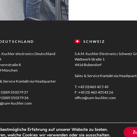
DEUTSCHLAND
SCHWEIZ
. Kuchler electronics Deutschland
S.A.M. Kuchler Electronics Schweiz 
H
Wattwerk Straße 1
ernstraße 8
4416 Bubendorf
9 München
Sales & Service Kontakt via Headquart
 & Service Kontakt via Headquarter
T:
+43 (0)463 43 5 43
 (0)89 350379 37
F: +43 (0) 463 43543 26
9 (0)89 350379 36
office@sam-kuchler.com
e@sam-kuchler.com
bestmögliche Erfahrung auf unserer Website zu bieten.
Z
en, welche Cookies wir verwenden oder sie ausschalten.