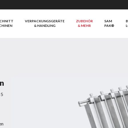
CHNITT
VERPACKUNGSGERÄTE
ZUBEHÖR
SAM
B
CHINEN
& HANDLING
& MEHR
PAK®
L
n
 5
en