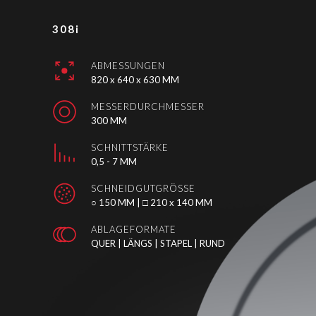
308i
ABMESSUNGEN
820 x 640 x 630 MM
MESSERDURCHMESSER
300 MM
SCHNITTSTÄRKE
0,5 - 7 MM
SCHNEIDGUTGRÖSSE
○ 150 MM | □ 210 x 140 MM
ABLAGEFORMATE
QUER | LÄNGS | STAPEL | RUND