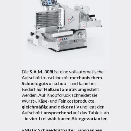
Die
S.A.M. 308i
ist eine vollautomatische
Aufschnittmaschine mit
mechanischem
Schneidgutvorschub
– und kann bei
Bedarf auf
Halbautomatik
umgestellt
werden. Auf Knopfdruck schneidet sie
Wurst-, Käse- und Feinkostprodukte
gleichmäßig und dekorativ
und legt den
Aufschnitt
ansprechend
auf das Tablett ab
– in
vier frei wählbaren Ablegevarianten
.
i-Matic Schneidguthalter: Einspannen.