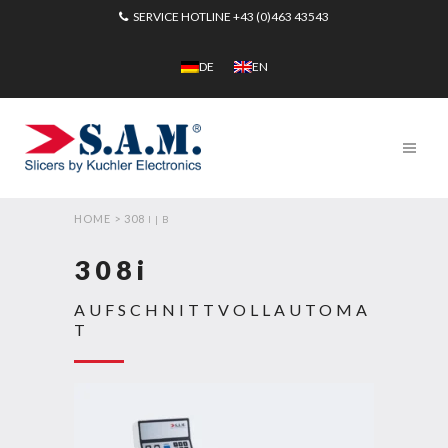
SERVICE HOTLINE
+43 (0)463 43543
DE
EN
HOME
>
308
I | B
308i
AUFSCHNITTVOLLAUTOMA
T