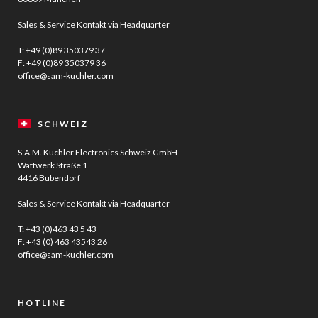
Sales & Service Kontakt via Headquarter
T:
+49 (0)89 350379 37
F: +49 (0)89 350379 36
office@sam-kuchler.com
SCHWEIZ
S.A.M. Kuchler Electronics Schweiz GmbH
Wattwerk Straße 1
4416 Bubendorf
Sales & Service Kontakt via Headquarter
T:
+43 (0)463 43 5 43
F: +43 (0) 463 43543 26
office@sam-kuchler.com
HOTLINE