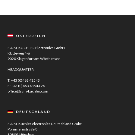
ÖSTERREICH
S.A.M. KUCHLER Electronics GmbH
Klatteweg 4-6
9020 Klagenfurt am Wörthersee
HEADQUARTER
T:
+43 (0)463 43543
F: +43 (0)463 43543 26
office@sam-kuchler.com
DEUTSCHLAND
S.A.M. Kuchler electronics Deutschland GmbH
Pommernstraße 8
80809 München