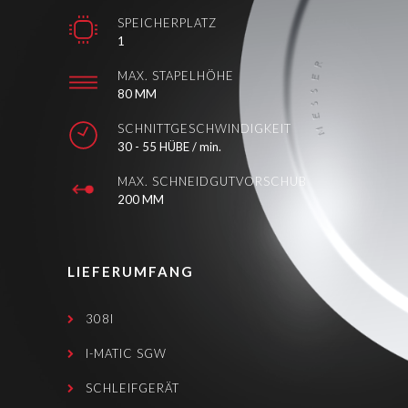
SPEICHERPLATZ
1
MAX. STAPELHÖHE
80 MM
SCHNITTGESCHWINDIGKEIT
30 - 55 HÜBE / min.
MAX. SCHNEIDGUTVORSCHUB
200 MM
LIEFERUMFANG
308I
I-MATIC SGW
SCHLEIFGERÄT