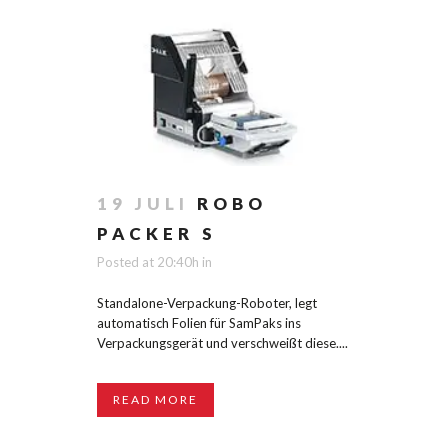
19 JULI
ROBO
PACKER S
Posted at 20:40h
in
Standalone-Verpackung-Roboter, legt
automatisch Folien für SamPaks ins
Verpackungsgerät und verschweißt diese....
READ MORE