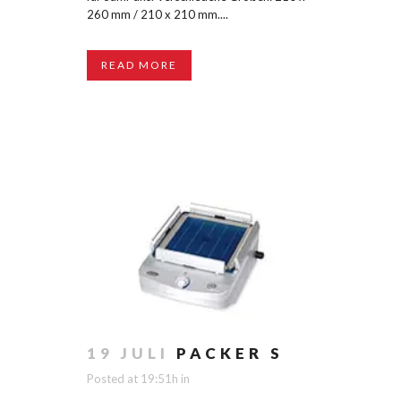
260 mm / 210 x 210 mm....
READ MORE
19 JULI
PACKER S
Posted at 19:51h
in