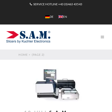
SERVICE HOTLINE
+43 (0)463 43543
DE
EN
HOME
>
(PAGE 2)