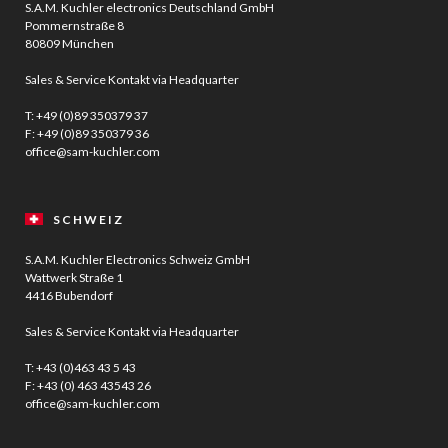
S.A.M. Kuchler electronics Deutschland GmbH
Pommernstraße 8
80809 München
Sales & Service Kontakt via Headquarter
T:
+49 (0)89 350379 37
F: +49 (0)89 350379 36
office@sam-kuchler.com
SCHWEIZ
S.A.M. Kuchler Electronics Schweiz GmbH
Wattwerk Straße 1
4416 Bubendorf
Sales & Service Kontakt via Headquarter
T:
+43 (0)463 43 5 43
F: +43 (0) 463 43543 26
office@sam-kuchler.com