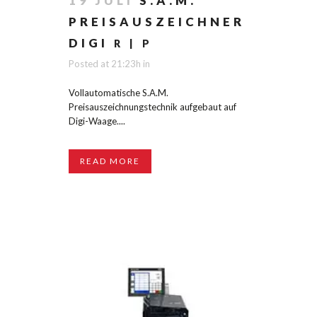
19 JULI
S.A.M.
PREISAUSZEICHNER
DIGI
R | P
Posted at 21:23h
in
Vollautomatische S.A.M.
Preisauszeichnungstechnik aufgebaut auf
Digi-Waage....
READ MORE