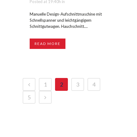
Posted at 19:40h
in
Manuelle Design-Aufschnittmaschine mit
Schnellspanner und leichtgängigem
Schnittgutwagen. Hauchschnitt....
READ MORE
1
2
3
4
5