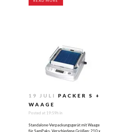
READ MORE
19 JULI
PACKER S +
WAAGE
Posted at 19:59h
in
Standalone-Verpackungsgerät mit Waage
für SamPaks. Verschiedene Größen: 210 x