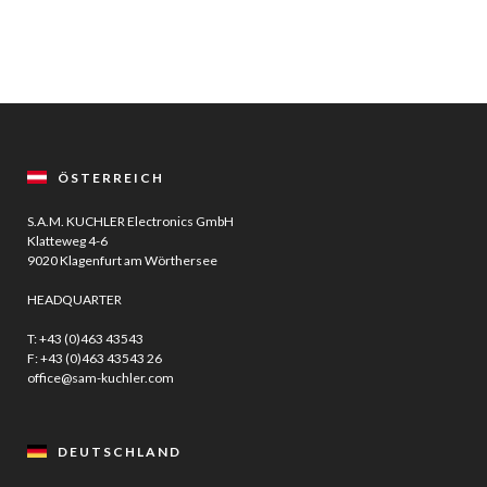
ÖSTERREICH
S.A.M. KUCHLER Electronics GmbH
Klatteweg 4-6
9020 Klagenfurt am Wörthersee
HEADQUARTER
T:
+43 (0)463 43543
F: +43 (0)463 43543 26
office@sam-kuchler.com
DEUTSCHLAND