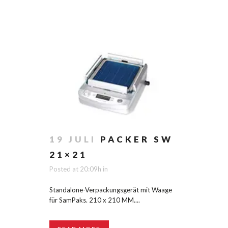
19 JULI
PACKER SW
21×21
Posted at 20:09h
in
Standalone-Verpackungsgerät mit Waage
für SamPaks. 210 x 210 MM....