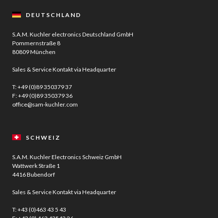
DEUTSCHLAND
S.A.M. Kuchler electronics Deutschland GmbH
Pommernstraße 8
80809 München
Sales & Service Kontakt via Headquarter
T:
+49 (0)89 350379 37
F: +49 (0)89 350379 36
office@sam-kuchler.com
SCHWEIZ
S.A.M. Kuchler Electronics Schweiz GmbH
Wattwerk Straße 1
4416 Bubendorf
Sales & Service Kontakt via Headquarter
T:
+43 (0)463 43 5 43