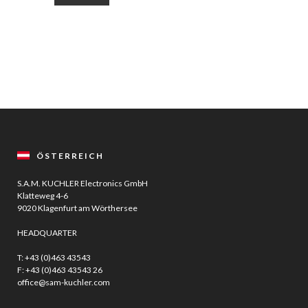
ÖSTERREICH
S.A.M. KUCHLER Electronics GmbH
Klatteweg 4-6
9020 Klagenfurt am Wörthersee
HEADQUARTER
T:
+43 (0)463 43543
F: +43 (0)463 43543 26
office@sam-kuchler.com